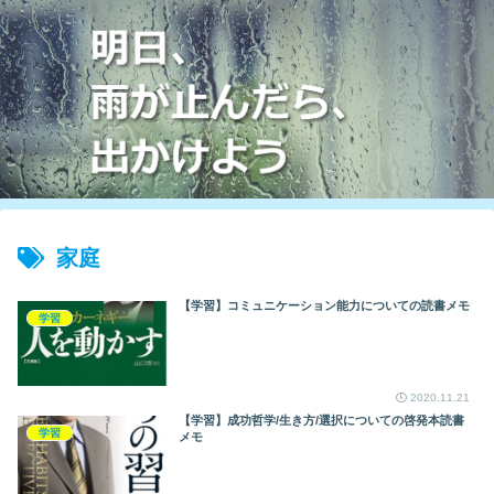
家庭
【学習】コミュニケーション能力についての読書メモ
学習
2020.11.21
【学習】成功哲学/生き方/選択についての啓発本読書
学習
メモ