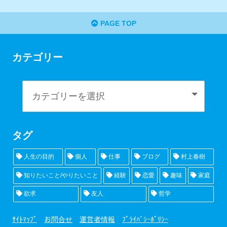
PAGE TOP
カテゴリー
タグ
人生の目的
個人
仕事
ブログ
村上春樹
知りたいこと/やりたいこと
経験
恋愛
趣味
家庭
欲求
友人
哲学
ｻｲﾄﾏｯﾌﾟ
お問合せ
運営者情報
ﾌﾟﾗｲﾊﾞｼｰﾎﾟﾘｼｰ