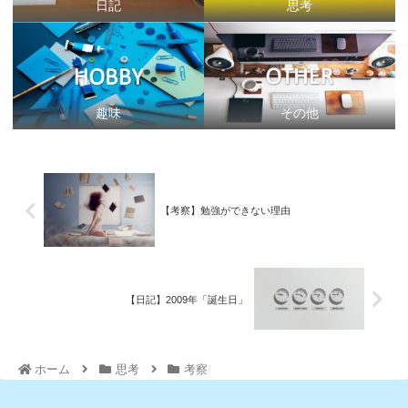
日記
思考
趣味
その他
【考察】勉強ができない理由
【日記】2009年「誕生日」
ホーム
思考
考察