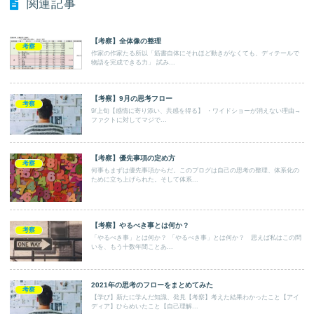
関連記事
【考察】全体像の整理
考察
作家の作家たる所以「筋書自体にそれほど動きがなくても、ディテールで
物語を完成できる力」 試み...
【考察】9月の思考フロー
考察
9/上旬【感情に寄り添い、共感を得る】 ・ワイドショーが消えない理由→
ファクトに対してマジで...
【考察】優先事項の定め方
考察
何事もまずは優先事項からだ。このブログは自己の思考の整理、体系化の
ために立ち上げられた。そして体系...
【考察】やるべき事とは何か？
考察
「やるべき事」とは何か？ 「やるべき事」とは何か？ 思えば私はこの問
いを、もう十数年間ことあ...
2021年の思考のフローをまとめてみた
考察
【学び】新たに学んだ知識、発見【考察】考えた結果わかったこと【アイ
ディア】ひらめいたこと【自己理解...