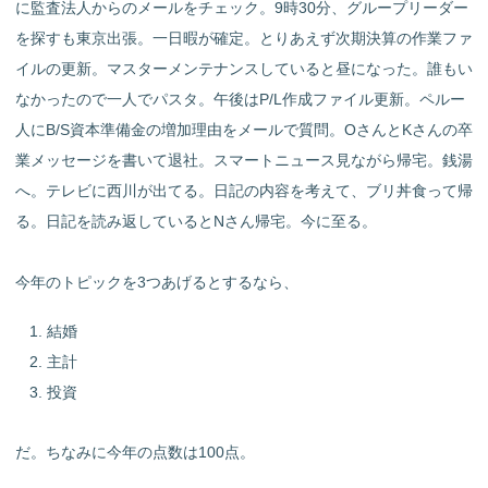
に監査法人からのメールをチェック。9時30分、グループリーダー
を探すも東京出張。一日暇が確定。とりあえず次期決算の作業ファ
イルの更新。マスターメンテナンスしていると昼になった。誰もい
なかったので一人でパスタ。午後はP/L作成ファイル更新。ペルー
人にB/S資本準備金の増加理由をメールで質問。OさんとKさんの卒
業メッセージを書いて退社。スマートニュース見ながら帰宅。銭湯
へ。テレビに西川が出てる。日記の内容を考えて、ブリ丼食って帰
る。日記を読み返しているとNさん帰宅。今に至る。
今年のトピックを3つあげるとするなら、
結婚
主計
投資
だ。ちなみに今年の点数は100点。