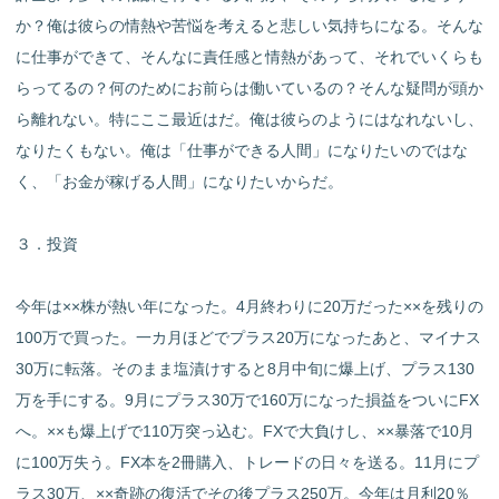
か？俺は彼らの情熱や苦悩を考えると悲しい気持ちになる。そんな
に仕事ができて、そんなに責任感と情熱があって、それでいくらも
らってるの？何のためにお前らは働いているの？そんな疑問が頭か
ら離れない。特にここ最近はだ。俺は彼らのようにはなれないし、
なりたくもない。俺は「仕事ができる人間」になりたいのではな
く、「お金が稼げる人間」になりたいからだ。
３．投資
今年は××株が熱い年になった。4月終わりに20万だった××を残りの
100万で買った。一カ月ほどでプラス20万になったあと、マイナス
30万に転落。そのまま塩漬けすると8月中旬に爆上げ、プラス130
万を手にする。9月にプラス30万で160万になった損益をついにFX
へ。××も爆上げで110万突っ込む。FXで大負けし、××暴落で10月
に100万失う。FX本を2冊購入、トレードの日々を送る。11月にプ
ラス30万、××奇跡の復活でその後プラス250万。今年は月利20％