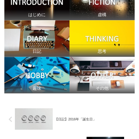
はじめに
虚構
日記
思考
趣味
その他
【日記】2016年「誕生日」