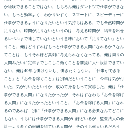
か経験できることではない。もちろん俺はダントツで仕事ができな
い。もっと効率よく、わかりやすく、スマートに、スピーディーに
仕事ができるようになりたいという気持ちはある。でも全然時間が
足りない。時間が足りないというのは、考える時間が、結果を出せ
るレベルまで達していないという意味において「足りてない」とい
うこと。俺はどうすればもっと仕事ができる人間になれるか？なん
てことは、もうそれほど真剣に考えられなくなってる。俺は周りの
人間みたいに定年までしこしこ働くことを前提に人生設計できてい
ない。俺は40年も働けないし、働きたくもない。「仕事ができる
こと」と「お金を稼ぐこと」は別物だということに、今年は気が付
いた。気が付いたというか、改めて身をもって実感した。俺は「仕
事ができる人間」になりたかったが、それはすなわち「お金を稼げ
る人間」になりたかったということ。「お金を稼げる人間」になれ
るのであれば、別に「仕事ができる人間」になる必要なんてどこに
もない。うちには仕事ができる人間が山ほどいるが、監査法人の会
計士より多くの報酬を得ている人間が、そのうち何人いるだろう