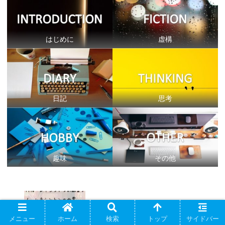
はじめに
虚構
日記
思考
趣味
その他
【まとめ】村上春樹「レキシントンの幽霊」音楽/
映画/小説
メニュー
ホーム
検索
トップ
サイドバー