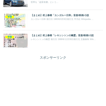
世帯を「超富裕層」という...
【まとめ】村上春樹「カンガルー日和」音楽/映画/小説
学習
カンガルー日和 発行日 1983年9月9日発行元 平凡社 Wikipedia ...
【まとめ】村上春樹「レキシントンの幽霊」音楽/映画/小説
学習
レキシントンの幽霊 発行日 1996年11月30日発行元 文藝春秋 Wik...
スポンサーリンク