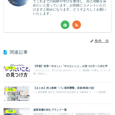
てこれまでの経験や学びを整理し、自己理解を深
めたいと思っています。お気軽にコメントいただ
けますと励みになります。どうぞよろしくお願い
いたします。
免色 歩
関連記事
【学習】世界一やさしい「やりたいこと」の見つけ方 / 八木仁平
学習
「やりたいこと」見つけるためのポイント １）価値観＝大事なこと２）才
能＝得意なこ...
【まとめ】村上春樹「パン屋再襲撃」音楽/映画/小説
学習
パン屋再襲撃 発行日 1986年4月10日発行元 文藝春秋 １．パン屋再襲...
超富裕層が好むブランド一覧
学習
超富裕層とは マーケットの分類として、純金融資産保有額が５億円以上の