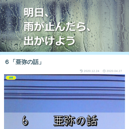
６「亜弥の話」
2020.12.24
2020.04.27
虚構