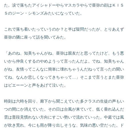
た。涙で落ちたアイシャドーやらマスカラやらで亜弥の顔はＫＩＳ
Ｓのジーン・シモンズみたいになっていた。
これで落ち着いたっていうのか？と半ば疑問だったが、とりあえず
亜弥の隣に座って話を聞いてみた。
「あのね、知美ちゃんがね、亜弥は親友だと思ってたけど、もう悪
いから仲良くするのやめようって言ったんだよ。でね、知美ちゃん
がね、友情ってこんなに簡単に壊れちゃうんだねって言ったの聞い
てね、なんか悲しくなってきちゃって…」そこまで言うとまた亜弥
はビエーーンと声をあげて泣いた。
時刻は六時を回り、廊下から聞こえていた多クラスの生徒の声もい
つの間にか消えていた。その日は台風が来ていて、低く垂れ込んだ
雲は普段見慣れない方向にすごい勢いで流れていった。中庭では風
が吹き荒れ、今にも雨が降り出しそうな、気味の悪い空だった。ド