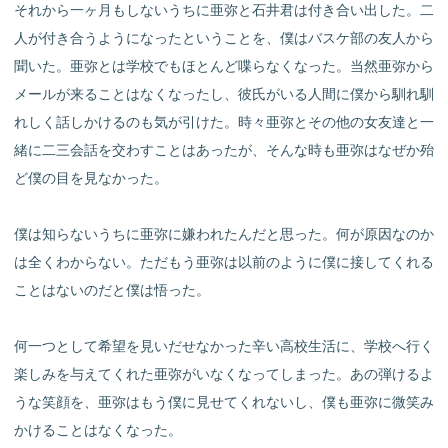
それから一ヶ月もしないうちに亜弥と石井君は付き合い出した。二
人が付き合うようになったということを、僕はバスケ部の友人から
聞いた。亜弥とは学校でもほとんど喋らなくなった。当然亜弥から
メールが来ることはなくなったし、彼氏がいる人間に僕から馴れ馴
れしく話しかけるのも気が引けた。時々亜弥とその他の女友達と一
緒に二三会話を交わすことはあったが、そんな時も亜弥はなぜか殆
ど僕の目を見なかった。
僕は知らないうちに亜弥に嫌われたんだと思った。何が原因なのか
は全くわからない。ただもう亜弥は以前のように僕に接してくれる
ことはないのだと僕は悟った。
何一つとして希望を見いだせなかった辛い高校生活に、学校へ行く
楽しみを与えてくれた亜弥がいなくなってしまった。あの弾けるよ
うな笑顔を、亜弥はもう僕に見せてくれないし、僕も亜弥に微笑み
かけることはなくなった。