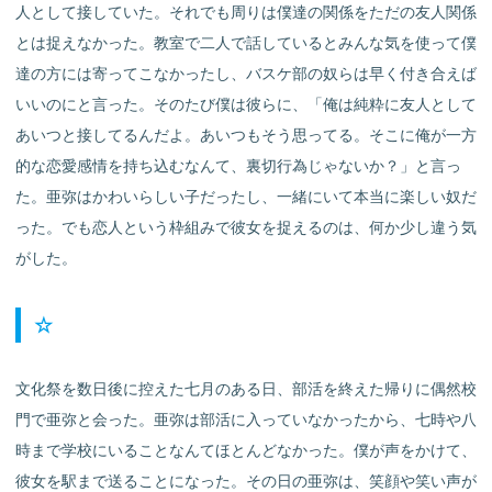
人として接していた。それでも周りは僕達の関係をただの友人関係
とは捉えなかった。教室で二人で話しているとみんな気を使って僕
達の方には寄ってこなかったし、バスケ部の奴らは早く付き合えば
いいのにと言った。そのたび僕は彼らに、「俺は純粋に友人として
あいつと接してるんだよ。あいつもそう思ってる。そこに俺が一方
的な恋愛感情を持ち込むなんて、裏切行為じゃないか？」と言っ
た。亜弥はかわいらしい子だったし、一緒にいて本当に楽しい奴だ
った。でも恋人という枠組みで彼女を捉えるのは、何か少し違う気
がした。
☆
文化祭を数日後に控えた七月のある日、部活を終えた帰りに偶然校
門で亜弥と会った。亜弥は部活に入っていなかったから、七時や八
時まで学校にいることなんてほとんどなかった。僕が声をかけて、
彼女を駅まで送ることになった。その日の亜弥は、笑顔や笑い声が