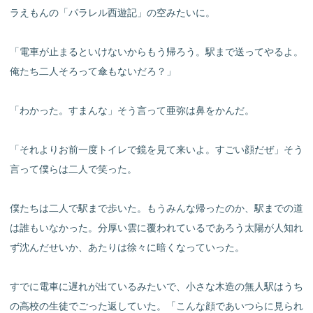
ラえもんの「パラレル西遊記」の空みたいに。
「電車が止まるといけないからもう帰ろう。駅まで送ってやるよ。
俺たち二人そろって傘もないだろ？」
「わかった。すまんな」そう言って亜弥は鼻をかんだ。
「それよりお前一度トイレで鏡を見て来いよ。すごい顔だぜ」そう
言って僕らは二人で笑った。
僕たちは二人で駅まで歩いた。もうみんな帰ったのか、駅までの道
は誰もいなかった。分厚い雲に覆われているであろう太陽が人知れ
ず沈んだせいか、あたりは徐々に暗くなっていった。
すでに電車に遅れが出ているみたいで、小さな木造の無人駅はうち
の高校の生徒でごった返していた。「こんな顔であいつらに見られ