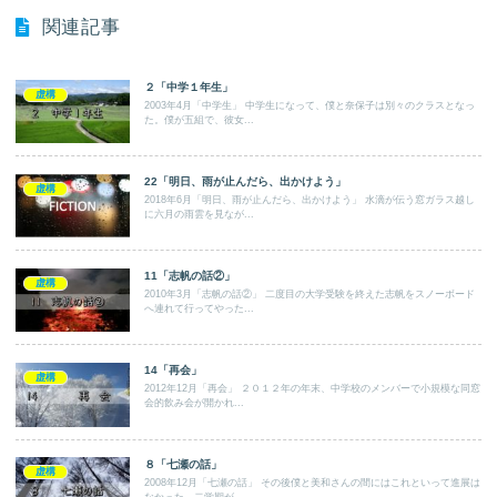
関連記事
２「中学１年生」
虚構
2003年4月「中学生」 中学生になって、僕と奈保子は別々のクラスとなっ
た。僕が五組で、彼女...
22「明日、雨が止んだら、出かけよう」
虚構
2018年6月「明日、雨が止んだら、出かけよう」 水滴が伝う窓ガラス越し
に六月の雨雲を見なが...
11「志帆の話②」
虚構
2010年3月「志帆の話②」 二度目の大学受験を終えた志帆をスノーボード
へ連れて行ってやった...
14「再会」
虚構
2012年12月「再会」 ２０１２年の年末、中学校のメンバーで小規模な同窓
会的飲み会が開かれ...
８「七瀬の話」
虚構
2008年12月「七瀬の話」 その後僕と美和さんの間にはこれといって進展は