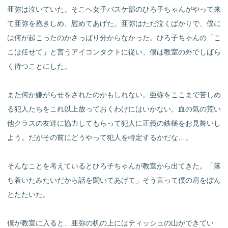
亜弥は泣いていた。そこへ女子バスケ部のひろ子ちゃんがやって来
て亜弥を抱きしめ、慰めてあげた。亜弥はただ泣くばかりで、僕に
は何が起こったのかさっぱり分からなかった。ひろ子ちゃんの「こ
こは任せて」と言うアイコンタクトに従い、僕は教室の外でしばら
く待つことにした。
また何か嫌がらせをされたのかもしれない。亜弥をここまで苦しめ
る犯人たちをこれ以上放っておくわけにはいかない。血の気の荒い
他クラスの友達に協力してもらって犯人に正義の鉄槌をお見舞いし
よう。だがその前にどうやって犯人を特定するかだな…。
そんなことを考えているとひろ子ちゃんが教室から出てきた。「落
ち着いたみたいだから話を聞いてあげて」そう言って僕の肩をぽん
とたたいた。
僕が教室に入ると、亜弥の机の上にはティッシュの山ができてい