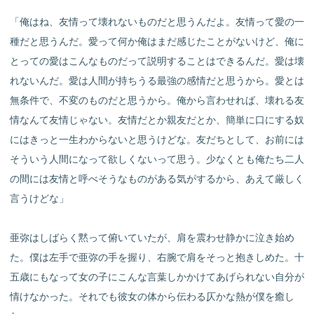
「俺はね、友情って壊れないものだと思うんだよ。友情って愛の一
種だと思うんだ。愛って何か俺はまだ感じたことがないけど、俺に
とっての愛はこんなものだって説明することはできるんだ。愛は壊
れないんだ。愛は人間が持ちうる最強の感情だと思うから。愛とは
無条件で、不変のものだと思うから。俺から言わせれば、壊れる友
情なんて友情じゃない。友情だとか親友だとか、簡単に口にする奴
にはきっと一生わからないと思うけどな。友だちとして、お前には
そういう人間になって欲しくないって思う。少なくとも俺たち二人
の間には友情と呼べそうなものがある気がするから、あえて厳しく
言うけどな」
亜弥はしばらく黙って俯いていたが、肩を震わせ静かに泣き始め
た。僕は左手で亜弥の手を握り、右腕で肩をそっと抱きしめた。十
五歳にもなって女の子にこんな言葉しかかけてあげられない自分が
情けなかった。それでも彼女の体から伝わる仄かな熱が僕を癒し