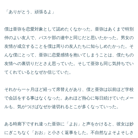
「ありがとう、頑張るよ」
僕は亜弥を恋愛対象として認めたくなかった。亜弥はあくまで特別
仲のよい友人で、バスケ部の連中と同じだと思いたかった。男女の
友情が成立することを僕は周りの友人たちに知らしめたかった。そ
んな僕にとって、亜弥に恋愛感情を抱いてしまうことは、僕たちの
友情への裏切りだとさえ思っていた。そして亜弥も同じ気持ちでい
てくれているとなぜか信じていた。
それから一ヶ月ほど経って席替えがあり、僕と亜弥は以前ほど学校
で会話をする事はなくなった。あれほど熱心に毎日続けていたメー
ルも、気がつけばなぜか途切れるとこが多くなっていった。
ある時廊下ですれ違った亜弥に「よお」と声をかけると、彼女は妙
にぎこちなく「おお」と小さく返事をした。不自然なよそよそしさ