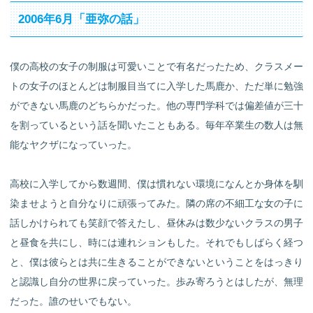
2006年6月「亜弥の話」
僕の高校の女子の制服は可愛いことで有名だったため、クラスメー
トの女子のほとんどは制服目当てに入学した馬鹿か、ただ単に勉強
ができない馬鹿のどちらかだった。他の専門学科では偏差値が三十
を割っているという話を聞いたこともある。毎年卒業生の数人は無
能なヤクザになっていった。
高校に入学してから数週間、僕は慣れない環境になんとか身体を馴
染ませようと自分なりに頑張ってみた。隣の席の不細工な女の子に
話しかけられても笑顔で答えたし、昼休みは数少ないクラスの男子
と昼食を共にし、時には連れションもした。それでもしばらく経つ
と、僕は彼らとは共に生きることができないということをはっきり
と認識し自分の世界に戻っていった。歩み寄ろうとはしたが、無理
だった。誰のせいでもない。