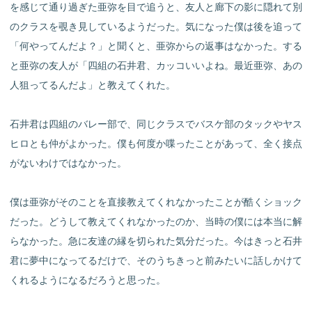
を感じて通り過ぎた亜弥を目で追うと、友人と廊下の影に隠れて別
のクラスを覗き見しているようだった。気になった僕は後を追って
「何やってんだよ？」と聞くと、亜弥からの返事はなかった。する
と亜弥の友人が「四組の石井君、カッコいいよね。最近亜弥、あの
人狙ってるんだよ」と教えてくれた。
石井君は四組のバレー部で、同じクラスでバスケ部のタックやヤス
ヒロとも仲がよかった。僕も何度か喋ったことがあって、全く接点
がないわけではなかった。
僕は亜弥がそのことを直接教えてくれなかったことが酷くショック
だった。どうして教えてくれなかったのか、当時の僕には本当に解
らなかった。急に友達の縁を切られた気分だった。今はきっと石井
君に夢中になってるだけで、そのうちきっと前みたいに話しかけて
くれるようになるだろうと思った。