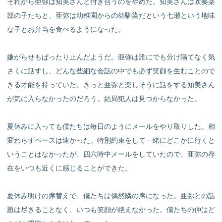
それから亜弥は知美さんと付き合うのをやめた。知美さんは吹奏楽
部の子たちと、亜弥は幼稚園からの幼馴染だという七瀬という地味
な子とお弁当を食べるようになった。
嫌がらせもぱったり止んだようだ。亜弥は誰にでも分け隔てなく気
さくに話すし、どんな些細な会話の中でも必ず笑顔を生むことので
きる才能を持っていた。きっと亜弥と楽しそうに話をする知美さん
が気に入らなかったのだろう。結局犯人は見つからなかった。
夏休みに入っても僕たちは毎日のようにメールをやり取りした。相
変わらずペースは速かった。特別約束をして一緒にどこかに行くと
いうことはなかったが、四六時中メールをしていたので、亜弥の存
在をいつも近くに感じることができた。
夏休み明けの席替えで、僕たちは偶然隣の席になった。亜弥との話
題は尽きることなく、いつも笑顔が絶えなかった。僕たちの仲はど