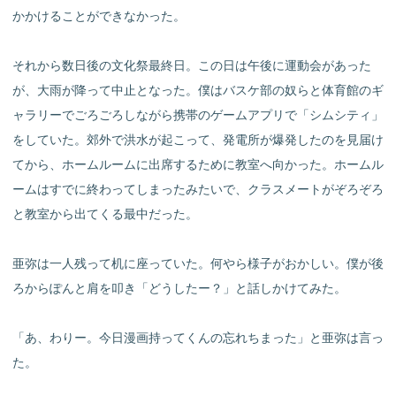
かかけることができなかった。
それから数日後の文化祭最終日。この日は午後に運動会があった
が、大雨が降って中止となった。僕はバスケ部の奴らと体育館のギ
ャラリーでごろごろしながら携帯のゲームアプリで「シムシティ」
をしていた。郊外で洪水が起こって、発電所が爆発したのを見届け
てから、ホームルームに出席するために教室へ向かった。ホームル
ームはすでに終わってしまったみたいで、クラスメートがぞろぞろ
と教室から出てくる最中だった。
亜弥は一人残って机に座っていた。何やら様子がおかしい。僕が後
ろからぽんと肩を叩き「どうしたー？」と話しかけてみた。
「あ、わりー。今日漫画持ってくんの忘れちまった」と亜弥は言っ
た。