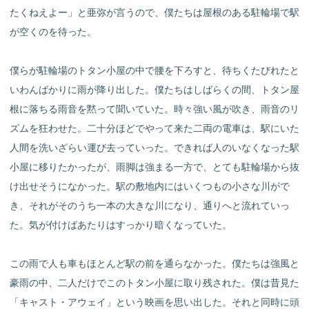
たくねえよー」と亜弥が言うので、僕たちは屋根のある駐輪場で駅
が空くのを待った。
僕らが駐輪場のトタン小屋の中で腰を下ろすと、待ちくたびれたと
いわんばかりに雨が降り出した。僕たちはしばらくの間、トタン屋
根に落ちる雨音を黙って聞いていた。時々強い風が吹き、雨音のリ
ズムを狂わせた。二十分ほどでやって来た二両の電車は、駅にいた
人間を洗いざらい運び去っていった。できれば人のいなくなった駅
小屋に移りたかったが、雨脚は強まる一方で、とても駐輪場から抜
け出せそうになかった。駅の敷地内にはいくつもの小さな川がで
き、それがそのうち一本の大きな川になり、通りへと流れていっ
た。気が付けばあたりはすっかり暗くなっていた。
この雨で人も車もほとんど駅の前を通らなかった。僕たちは強風と
豪雨の中、二人だけでこのトタン小屋に取り残された。僕は昔見た
「キャスト・アウェイ」という映画を思い出した。それと同時に頭