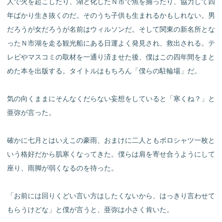
人で火を起こしたり、湖と化したＮ市で魚を捕ったり、協力して四
年ばかり生き抜くのだ。そのうち子供も生まれるかもしれない。男
だろうが女だろうが名前はウィルソンだ。そして関東の新名所とな
ったＮ市湖を走る観光船にある日運よく発見され、救出される。テ
レビやマスコミの取材を一通り済ませた後、僕はこの四年間をまと
めた本を出版する。タイトルはもちろん「僕らの駐輪場」だ。
気の向くままにそんなくだらない妄想をしていると「寒くね？」と
亜弥が言った。
確かに七月とはいえこの豪雨、おまけに二人ともポロシャツ一枚と
いう格好だから肌寒くなってきた。僕らは肩を寄せ合うようにして
座り、雨脚が弱くなるのを待った。
「お前には回りくどい言い方はしたくないから、はっきり言わせて
もらうけどな」と僕が言うと、亜弥は小さく肯いた。