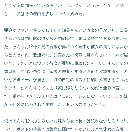
どこか変に強張っている感じがした。僕が「どうかした？」と聞く
と、亜弥はその理由を少しづつ語り始めた。
亜弥がクラスで仲良くしている知美さんという女の子がいた。知美
さんと僕は幼稚園の頃からの幼馴染で、家は金持ちで容姿も良かっ
た。そんなお嬢様気質の言動が鼻につく連中が彼女の周りには昔か
ら数人はいた。数週間前、知美さんの携帯に嫌がらせのメールが届
いた。そのことについて彼女が亜弥に相談したらしい。するとその
数日後、亜弥の携帯に「知美と仲良くするとお前も攻撃するぞ」と
いう強迫メールが届き、亜弥の自宅のポストに酷い落書きをされた
という。だから怖くてあまり家に帰りたくないのだと亜弥は言っ
た。嫌がらせメール送り先はＰＣのアドレスになっていて、この嫌
がらせの為にわざわざ用意したアドレスのようだった。
僕はそんな暇つぶしみたいな嫌がらせは長くは続かないだろうと思
った。ポストの落書きは警察に届けた方がいいよと気休めの言葉し