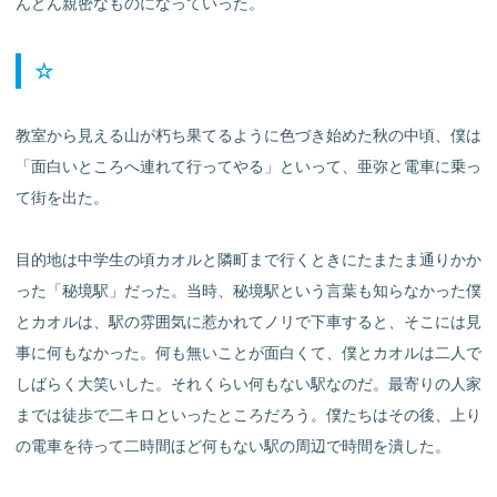
んどん親密なものになっていった。
☆
教室から見える山が朽ち果てるように色づき始めた秋の中頃、僕は
「面白いところへ連れて行ってやる」といって、亜弥と電車に乗っ
て街を出た。
目的地は中学生の頃カオルと隣町まで行くときにたまたま通りかか
った「秘境駅」だった。当時、秘境駅という言葉も知らなかった僕
とカオルは、駅の雰囲気に惹かれてノリで下車すると、そこには見
事に何もなかった。何も無いことが面白くて、僕とカオルは二人で
しばらく大笑いした。それくらい何もない駅なのだ。最寄りの人家
までは徒歩で二キロといったところだろう。僕たちはその後、上り
の電車を待って二時間ほど何もない駅の周辺で時間を潰した。