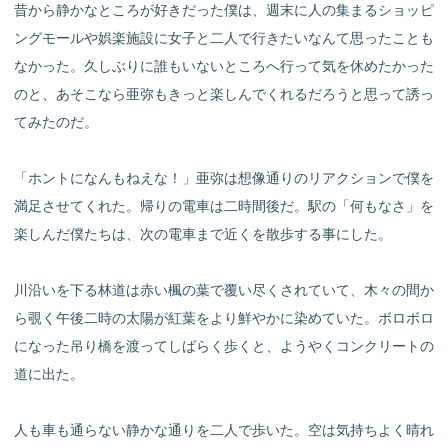
昔から静かなところが好きだった僕は、週末に人の集まるショッピ
ングモールや娯楽施設に女子と二人で行きたいなんて思ったことも
なかった。久しぶりに誰もいないところへ行って気を休めたかった
のと、あそこなら亜弥もきっと楽しんでくれるだろうと思って誘っ
てみたのだ。
「ホントになんもねえな！」亜弥は想像通りのリアクションで僕を
満足させてくれた。帰りの電車は二時間後だ。駅の「何もなさ」を
楽しんだ僕たちは、次の電車まで近くを散歩する事にした。
川沿いを下る林道は赤い楓の葉で覆い尽くされていて、木々の間か
ら覗く午後二時の太陽が紅葉をより鮮やかに染めていた。ボロボロ
になった吊り橋を渡ってしばらく歩くと、ようやくコンクリートの
道に出た。
人も車も通らない静かな通りを二人で歩いた。空は気持ちよく晴れ