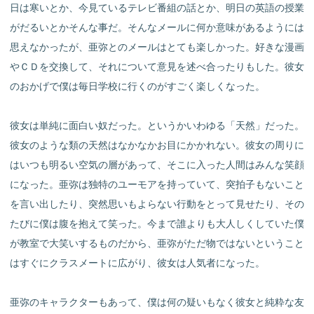
日は寒いとか、今見ているテレビ番組の話とか、明日の英語の授業
がだるいとかそんな事だ。そんなメールに何か意味があるようには
思えなかったが、亜弥とのメールはとても楽しかった。好きな漫画
やＣＤを交換して、それについて意見を述べ合ったりもした。彼女
のおかげで僕は毎日学校に行くのがすごく楽しくなった。
彼女は単純に面白い奴だった。というかいわゆる「天然」だった。
彼女のような類の天然はなかなかお目にかかれない。彼女の周りに
はいつも明るい空気の層があって、そこに入った人間はみんな笑顔
になった。亜弥は独特のユーモアを持っていて、突拍子もないこと
を言い出したり、突然思いもよらない行動をとって見せたり、その
たびに僕は腹を抱えて笑った。今まで誰よりも大人しくしていた僕
が教室で大笑いするものだから、亜弥がただ物ではないということ
はすぐにクラスメートに広がり、彼女は人気者になった。
亜弥のキャラクターもあって、僕は何の疑いもなく彼女と純粋な友