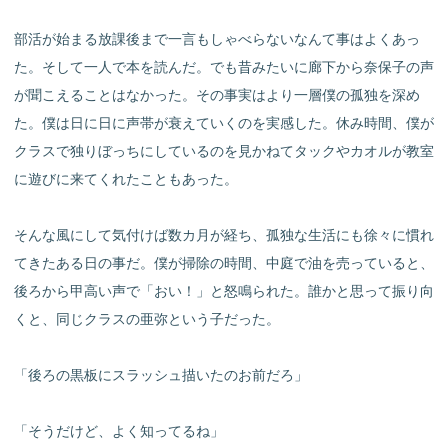
部活が始まる放課後まで一言もしゃべらないなんて事はよくあっ
た。そして一人で本を読んだ。でも昔みたいに廊下から奈保子の声
が聞こえることはなかった。その事実はより一層僕の孤独を深め
た。僕は日に日に声帯が衰えていくのを実感した。休み時間、僕が
クラスで独りぼっちにしているのを見かねてタックやカオルが教室
に遊びに来てくれたこともあった。
そんな風にして気付けば数カ月が経ち、孤独な生活にも徐々に慣れ
てきたある日の事だ。僕が掃除の時間、中庭で油を売っていると、
後ろから甲高い声で「おい！」と怒鳴られた。誰かと思って振り向
くと、同じクラスの亜弥という子だった。
「後ろの黒板にスラッシュ描いたのお前だろ」
「そうだけど、よく知ってるね」