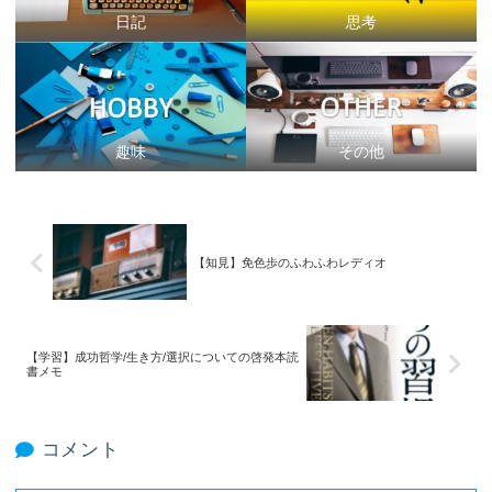
日記
思考
趣味
その他
【知見】免色歩のふわふわレディオ
【学習】成功哲学/生き方/選択についての啓発本読
書メモ
コメント