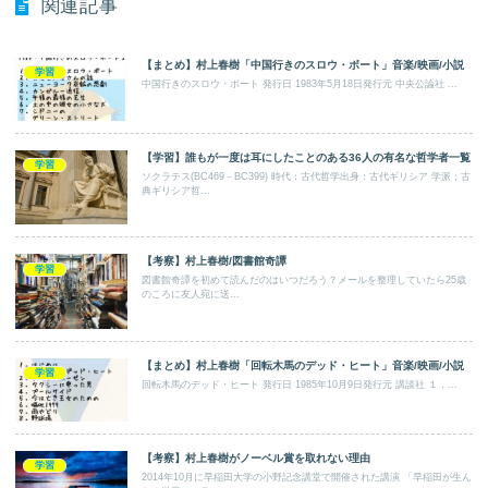
関連記事
【まとめ】村上春樹「中国行きのスロウ・ボート」音楽/映画/小説
学習
中国行きのスロウ・ボート 発行日 1983年5月18日発行元 中央公論社 ...
【学習】誰もが一度は耳にしたことのある36人の有名な哲学者一覧
学習
ソクラテス(BC469－BC399) 時代：古代哲学出身：古代ギリシア 学派；古
典ギリシア哲...
【考察】村上春樹/図書館奇譚
学習
図書館奇譚を初めて読んだのはいつだろう？メールを整理していたら25歳
のころに友人宛に送...
【まとめ】村上春樹「回転木馬のデッド・ヒート」音楽/映画/小説
学習
回転木馬のデッド・ヒート 発行日 1985年10月9日発行元 講談社 １．...
【考察】村上春樹がノーベル賞を取れない理由
学習
2014年10月に早稲田大学の小野記念講堂で開催された講演 「早稲田が生ん