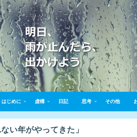
はじめに
虚構
日記
思考
その他
なれない年がやってきた」