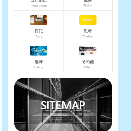
虚構
はじめに
Fiction
Introduction
日記
思考
Diary
Thinking
趣味
その他
Hobby
Other