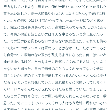
努力をしているように思えた。俺が一度やつにひどくがっかりした
事を思い出した。高一の時Sのうちに久しぶりにみんなで遊びに行
った。その時やつはJとT君がやってるホームページにひどく嫉妬
し、完全に自分を見失っていた。高校に入ってから久しぶりに会っ
て、今俺がお前と話したいのはそんな事じゃないと少し腹がたっ
た。その辺の奴と変わらないつまらない奴に思えた。それでも俺の
中であいつのポジションは変わることはなかった。だがそのころか
ら自分の中に底知れない孤独が見えるようになった。俺にはいい友
達が沢山いるけど、自分を本当に理解してくれてる人はいないんじ
ゃないかと思った。自分で自分のこともよくわかってないくせに
図々しいが、俺のすべてを理解してくれる人がいたらどんなに幸せ
だろうかといつも想像していた。流れ星とかにお願いしてしまうく
らい、いつかそんな人が現れてくれたらと思っていた。ひょっとし
たらこの子の好奇心で、その願いを叶えられるんじゃないかと一瞬
思った。俺にここまでハマってくれる人はもう絶対に現れないとい
う不安からくるただの甘えかもしれない。コンビニの駐車場で夜が