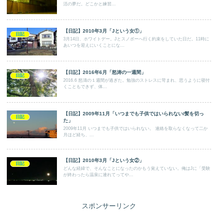
活の夢だ。どこかと練習...
【日記】2010年3月「Jという女①」
日記
3月14日、ホワイトデー。Jとスノボーへ行く約束をしていた日だ。11時に
あいつを迎えにいくことにな...
【日記】2016年6月「怒涛の一週間」
日記
2016.6 怒濤の１週間が過ぎた。勉強のストレスに苛まれ、思うように寝付
くこともできず、体...
【日記】2009年11月「いつまでも子供ではいられない/髪を切っ
日記
た」
2009年11月 いつまでも子供ではいられない。 連絡を取らなくなって二か
月ほど経ち、...
【日記】2010年3月「Jという女②」
日記
どんな経緯で、そんなことになったのかもう覚えていない。俺はJに「受験
が終わったら温泉に連れてってや...
スポンサーリンク