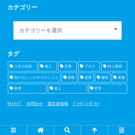
カテゴリー
タグ
人生の目的
個人
仕事
ブログ
村上春樹
知りたいこと/やりたいこと
経験
恋愛
趣味
家庭
欲求
友人
哲学
ｻｲﾄﾏｯﾌﾟ
お問合せ
運営者情報
ﾌﾟﾗｲﾊﾞｼｰﾎﾟﾘｼｰ
© 2019 明日、雨が止んだら、出かけよう.